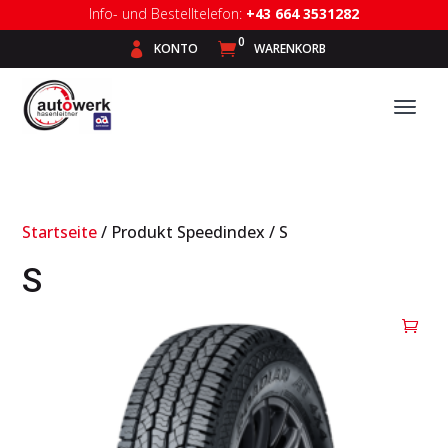
Info- und Bestelltelefon:
+43 664 3531282
0

KONTO

WARENKORB
Startseite
/ Produkt Speedindex / S
S