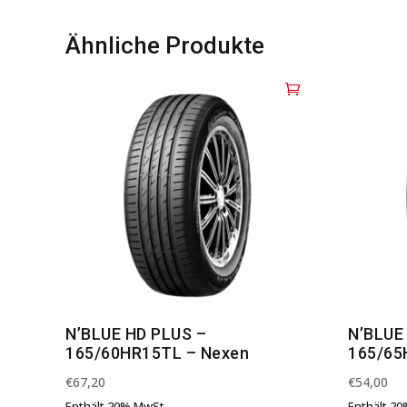
Ähnliche Produkte
N’BLUE HD PLUS –
N’BLUE
165/60HR15TL – Nexen
165/65
€
67,20
€
54,00
Enthält 20% MwSt.
Enthält 2