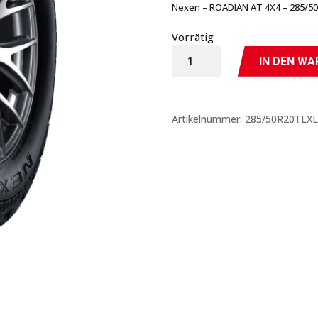
Nexen – ROADIAN AT 4X4 – 285/5
Vorrätig
ROADIAN
IN DEN W
AT
4X4
-
Artikelnummer:
285/50R20TLXL
285/50R20TLXL
-
Nexen
Menge