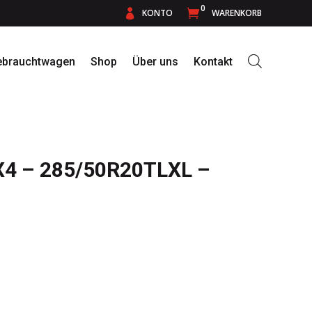
0

KONTO

WARENKORB
ebrauchtwagen
Shop
Über uns
Kontakt
X4 – 285/50R20TLXL –