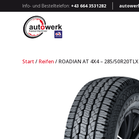
Info- und Bestelltelefon:
+43 664 3531282
autower
Start
/
Reifen
/ ROADIAN AT 4X4 – 285/50R20TLX