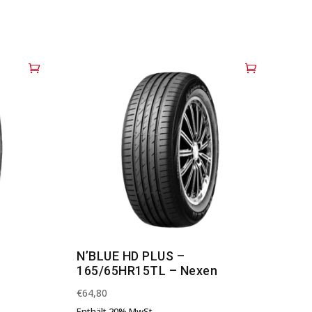
N’BLUE HD PLUS –
n
165/65HR15TL – Nexen
€
64,80
Enthält 20% MwSt.