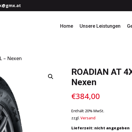
k@gmx.at
Home
Unsere Leistungen
G
L – Nexen
ROADIAN AT 4
Nexen
€
384,00
Enthält 20% MwSt.
zzgl.
Versand
Lieferzeit: nicht angegeben