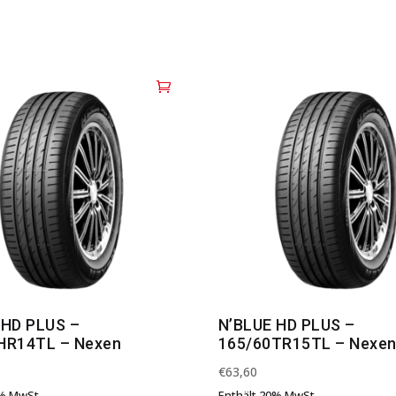
 HD PLUS –
N’BLUE HD PLUS –
HR14TL – Nexen
165/60TR15TL – Nexe
€
63,60
0% MwSt.
Enthält 20% MwSt.