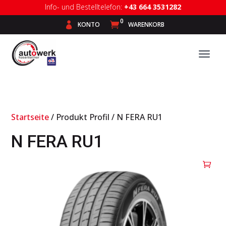
Info- und Bestelltelefon:
+43 664 3531282
0

KONTO

WARENKORB
Startseite
/ Produkt Profil / N FERA RU1
N FERA RU1