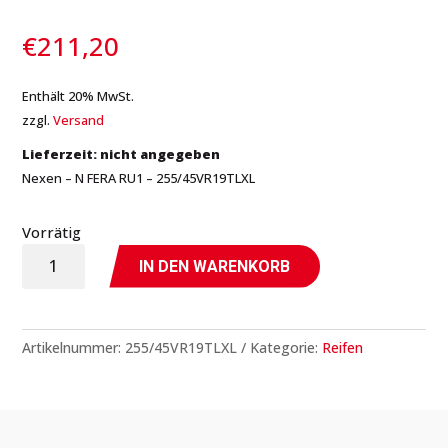
€
211,20
Enthält 20% MwSt.
zzgl.
Versand
Lieferzeit: nicht angegeben
Nexen – N FERA RU1 – 255/45VR19TLXL
Vorrätig
N
IN DEN WARENKORB
FERA
RU1
-
Artikelnummer:
255/45VR19TLXL
Kategorie:
Reifen
255/45VR19TLXL
-
Nexen
Menge