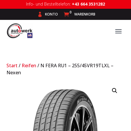
Info- und Bestelltelefon:
+43 664 3531282
0

KONTO

WARENKORB
Start
/
Reifen
/ N FERA RU1 – 255/45VR19TLXL –
Nexen