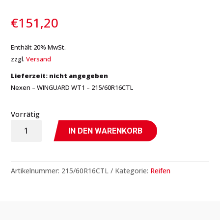
€
151,20
Enthält 20% MwSt.
zzgl.
Versand
Lieferzeit: nicht angegeben
Nexen – WINGUARD WT1 – 215/60R16CTL
Vorrätig
WINGUARD
IN DEN WARENKORB
WT1
-
215/60R16CTL
Artikelnummer:
215/60R16CTL
Kategorie:
Reifen
-
Nexen
Menge