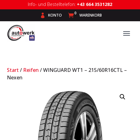
Info- und Bestelltelefon:
+43 664 3531282
0

KONTO

WARENKORB
Start
/
Reifen
/ WINGUARD WT1 – 215/60R16CTL –
Nexen