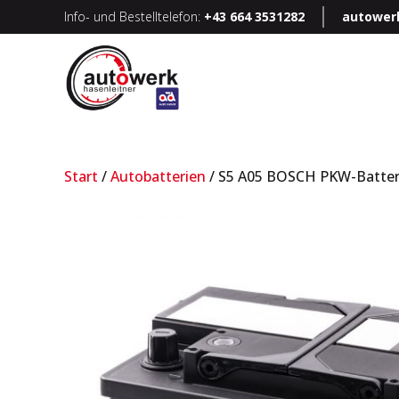
Info- und Bestelltelefon:
+43 664 3531282
autower
Start
/
Autobatterien
/ S5 A05 BOSCH PKW-Batter