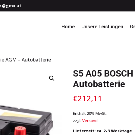
k@gmx.at
Home
Unsere Leistungen
G
ie AGM – Autobatterie
S5 A05 BOSCH 
Autobatterie
€
212,11
Enthält 20% MwSt.
zzgl.
Versand
Lieferzeit: ca. 2-3 Werktage