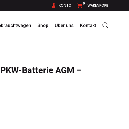
0

KONTO

WARENKORB
ebrauchtwagen
Shop
Über uns
Kontakt
PKW-Batterie AGM –