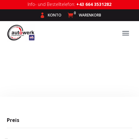
Info- und Bestelltelefon:
+43 664 3531282
0

KONTO

WARENKORB
Bosch
Preis