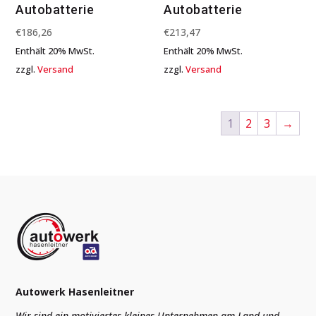
Autobatterie
Autobatterie
€
186,26
€
213,47
Enthält 20% MwSt.
Enthält 20% MwSt.
zzgl.
Versand
zzgl.
Versand
1
2
3
→
Autowerk Hasenleitner
Wir sind ein motiviertes kleines Unternehmen am Land und