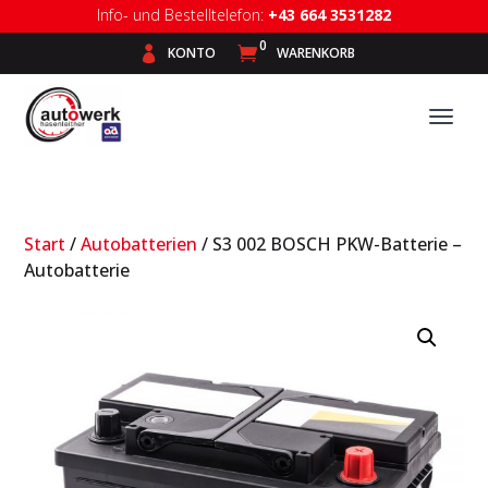
Info- und Bestelltelefon:
+43 664 3531282
0

KONTO

WARENKORB
Start
/
Autobatterien
/ S3 002 BOSCH PKW-Batterie –
Autobatterie