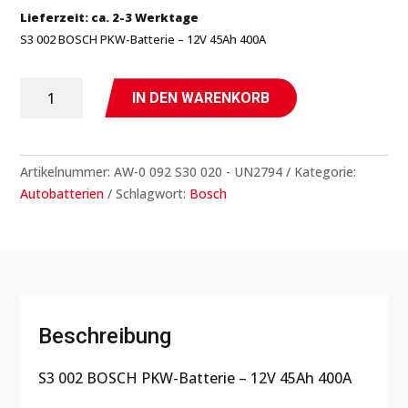
Lieferzeit: ca. 2-3 Werktage
S3 002 BOSCH PKW-Batterie – 12V 45Ah 400A
S3
IN DEN WARENKORB
002
BOSCH
PKW-
Artikelnummer:
AW-0 092 S30 020 - UN2794
Kategorie:
Batterie
Autobatterien
Schlagwort:
Bosch
-
Autobatterie
Menge
Beschreibung
S3 002 BOSCH PKW-Batterie – 12V 45Ah 400A