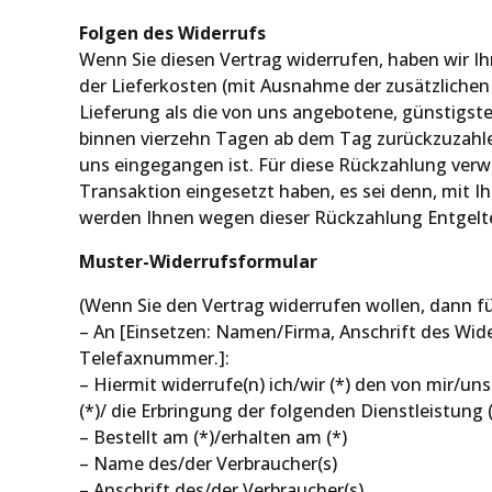
Folgen des Widerrufs
Wenn Sie diesen Vertrag widerrufen, haben wir Ihn
der Lieferkosten (mit Ausnahme der zusätzlichen 
Lieferung als die von uns angebotene, günstigst
binnen vierzehn Tagen ab dem Tag zurückzuzahlen
uns eingegangen ist. Für diese Rückzahlung verwe
Transaktion eingesetzt haben, es sei denn, mit I
werden Ihnen wegen dieser Rückzahlung Entgelt
Muster-Widerrufsformular
(Wenn Sie den Vertrag widerrufen wollen, dann fül
– An [Einsetzen: Namen/Firma, Anschrift des Wid
Telefaxnummer.]:
– Hiermit widerrufe(n) ich/wir (*) den von mir/u
(*)/ die Erbringung der folgenden Dienstleistung (
– Bestellt am (*)/erhalten am (*)
– Name des/der Verbraucher(s)
– Anschrift des/der Verbraucher(s)