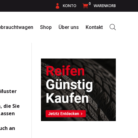
0

KONTO

WARENKORB
ebrauchtwagen
Shop
Über uns
Kontakt
 Muster
 die Sie
Lassen
uch an