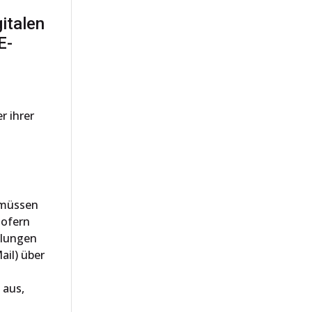
italen
E-
r ihrer
 müssen
sofern
llungen
ail) über
 aus,