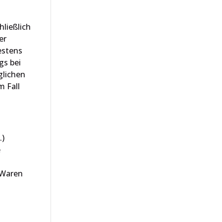
hließlich
er
estens
gs bei
glichen
m Fall
.)
e
 Waren