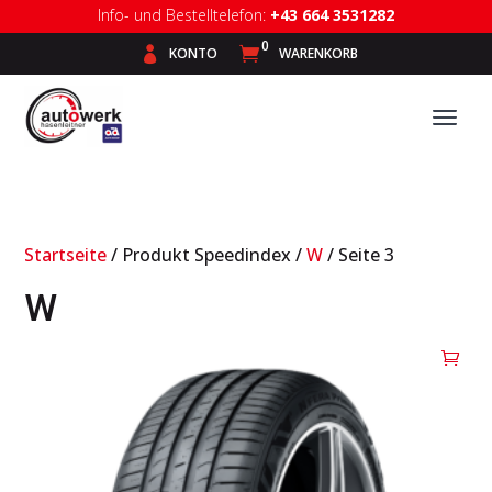
Info- und Bestelltelefon:
+43 664 3531282
0

KONTO

WARENKORB
Startseite
/ Produkt Speedindex /
W
/ Seite 3
W