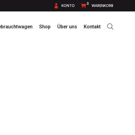
0

KONTO

WARENKORB
ebrauchtwagen
Shop
Über uns
Kontakt