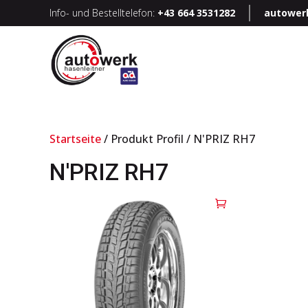
Info- und Bestelltelefon:
+43 664 3531282
autower
Startseite
/ Produkt Profil / N'PRIZ RH7
N'PRIZ RH7