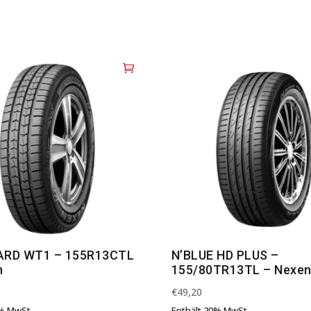
RD WT1 – 155R13CTL
N’BLUE HD PLUS –
n
155/80TR13TL – Nexe
€
49,20
0% MwSt.
Enthält 20% MwSt.