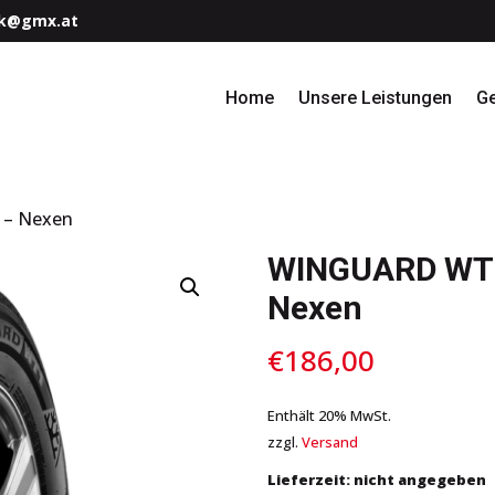
k@gmx.at
Home
Unsere Leistungen
G
 – Nexen
WINGUARD WT1
Nexen
€
186,00
Enthält 20% MwSt.
zzgl.
Versand
Lieferzeit: nicht angegeben