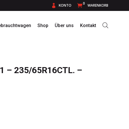
0

KONTO

WARENKORB
ebrauchtwagen
Shop
Über uns
Kontakt
 – 235/65R16CTL. –