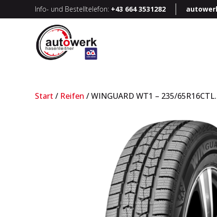
Info- und Bestelltelefon:
+43 664 3531282
autower
Start
/
Reifen
/ WINGUARD WT1 – 235/65R16CTL.