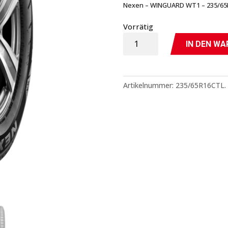
Nexen – WINGUARD WT1 – 235/65
Vorrätig
WINGUARD
IN DEN W
WT1
-
235/65R16CTL.
Artikelnummer:
235/65R16CTL.
-
Nexen
Menge