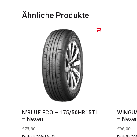
Ähnliche Produkte
N’BLUE ECO – 175/50HR15TL
WINGUA
– Nexen
– Nexe
€
75,60
€
96,00
Enthält 20% MwSt.
Enthält 2