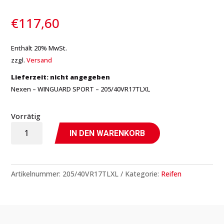
€
117,60
Enthält 20% MwSt.
zzgl.
Versand
Lieferzeit: nicht angegeben
Nexen – WINGUARD SPORT – 205/40VR17TLXL
Vorrätig
WINGUARD
IN DEN WARENKORB
SPORT
-
205/40VR17TLXL
Artikelnummer:
205/40VR17TLXL
Kategorie:
Reifen
-
Nexen
Menge