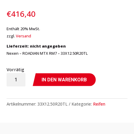
€
416,40
Enthält 20% MwSt.
zzgl.
Versand
Lieferzeit: nicht angegeben
Nexen – ROADIAN MTX RM7 – 33X12.50R20TL
Vorrätig
ROADIAN
IN DEN WARENKORB
MTX
RM7
-
Artikelnummer:
33X12.50R20TL
Kategorie:
Reifen
33X12.50R20TL
-
Nexen
Menge