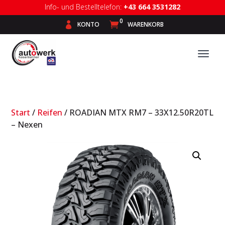
Info- und Bestelltelefon:
+43 664 3531282
0

KONTO

WARENKORB
Start
/
Reifen
/ ROADIAN MTX RM7 – 33X12.50R20TL
– Nexen