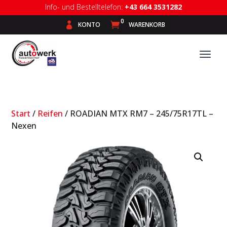
Info- und Bestelltelefon:
+43 664 3531282
0

KONTO

WARENKORB
Start
/
Reifen
/ ROADIAN MTX RM7 – 245/75R17TL –
Nexen