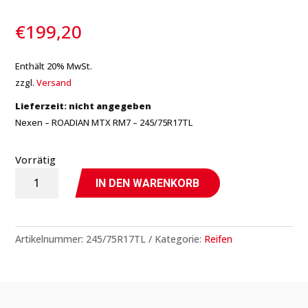
€
199,20
Enthält 20% MwSt.
zzgl.
Versand
Lieferzeit: nicht angegeben
Nexen – ROADIAN MTX RM7 – 245/75R17TL
Vorrätig
ROADIAN
IN DEN WARENKORB
MTX
RM7
-
Artikelnummer:
245/75R17TL
Kategorie:
Reifen
245/75R17TL
-
Nexen
Menge