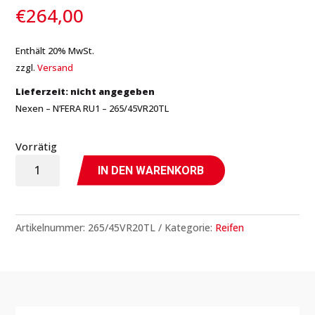
€
264,00
Enthält 20% MwSt.
zzgl.
Versand
Lieferzeit: nicht angegeben
Nexen – N’FERA RU1 – 265/45VR20TL
Vorrätig
N'FERA
IN DEN WARENKORB
RU1
-
265/45VR20TL
Artikelnummer:
265/45VR20TL
Kategorie:
Reifen
-
Nexen
Menge