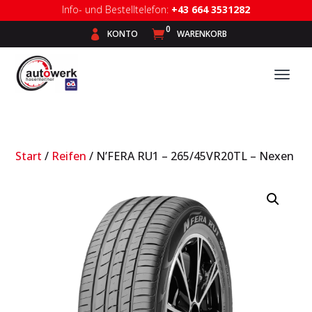
Info- und Bestelltelefon:
+43 664 3531282
0

KONTO

WARENKORB
Start
/
Reifen
/ N’FERA RU1 – 265/45VR20TL – Nexen