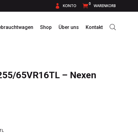
0

KONTO

WARENKORB
ebrauchtwagen
Shop
Über uns
Kontakt
255/65VR16TL – Nexen
TL