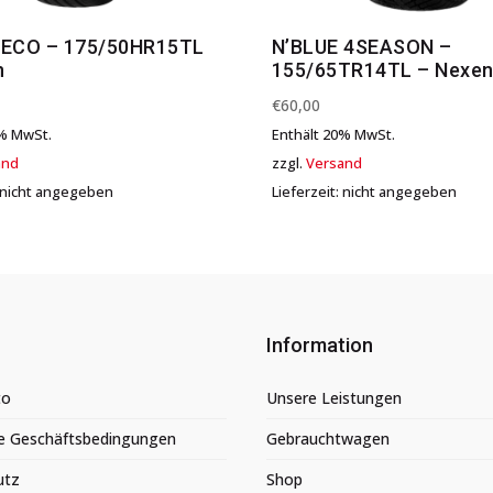
 ECO – 175/50HR15TL
N’BLUE 4SEASON –
n
155/65TR14TL – Nexe
€
60,00
0% MwSt.
Enthält 20% MwSt.
and
zzgl.
Versand
: nicht angegeben
Lieferzeit: nicht angegeben
Information
to
Unsere Leistungen
e Geschäftsbedingungen
Gebrauchtwagen
utz
Shop