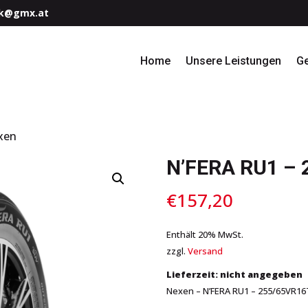
k@gmx.at
Home
Unsere Leistungen
G
xen
N’FERA RU1 – 
€
157,20
Enthält 20% MwSt.
zzgl.
Versand
Lieferzeit: nicht angegeben
Nexen – N’FERA RU1 – 255/65VR16