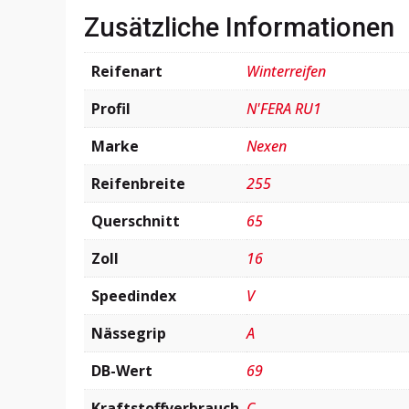
Zusätzliche Informationen
Reifenart
Winterreifen
Profil
N'FERA RU1
Marke
Nexen
Reifenbreite
255
Querschnitt
65
Zoll
16
Speedindex
V
Nässegrip
A
DB-Wert
69
Kraftstoffverbrauch
C