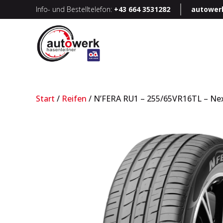
Info- und Bestelltelefon:
+43 664 3531282
autower
Start
/
Reifen
/ N’FERA RU1 – 255/65VR16TL – Ne