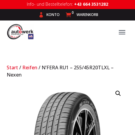
Info- und Bestelltelefon:
+43 664 3531282
0

KONTO

WARENKORB
Start
/
Reifen
/ N’FERA RU1 – 255/45R20TLXL –
Nexen