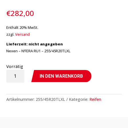
€
282,00
Enthält 20% MwSt.
zzgl.
Versand
Lieferzeit: nicht angegeben
Nexen – N’FERA RU1 – 255/45R20TLXL
Vorrätig
N'FERA
IN DEN WARENKORB
RU1
-
255/45R20TLXL
Artikelnummer:
255/45R20TLXL
Kategorie:
Reifen
-
Nexen
Menge