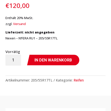
€
120,00
Enthält 20% MwSt.
zzgl.
Versand
Lieferzeit: nicht angegeben
Nexen – N’FERA RU1 – 205/55R17TL
Vorrätig
N'FERA
IN DEN WARENKORB
RU1
-
205/55R17TL
Artikelnummer:
205/55R17TL
Kategorie:
Reifen
-
Nexen
Menge