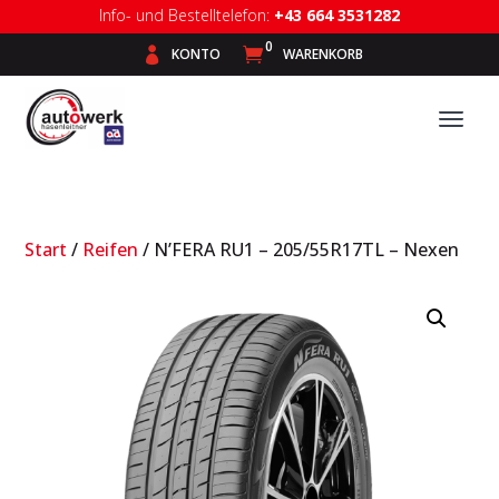
Info- und Bestelltelefon:
+43 664 3531282
0

KONTO

WARENKORB
Start
/
Reifen
/ N’FERA RU1 – 205/55R17TL – Nexen