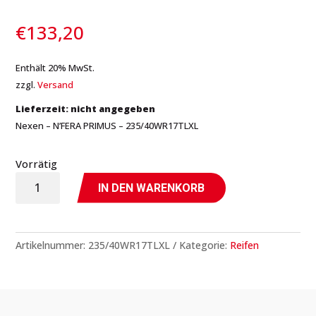
€
133,20
Enthält 20% MwSt.
zzgl.
Versand
Lieferzeit: nicht angegeben
Nexen – N’FERA PRIMUS – 235/40WR17TLXL
Vorrätig
N'FERA
IN DEN WARENKORB
PRIMUS
-
235/40WR17TLXL
Artikelnummer:
235/40WR17TLXL
Kategorie:
Reifen
-
Nexen
Menge