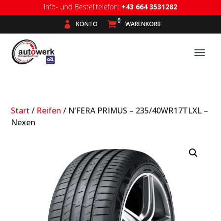
Info- und Bestelltelefon:
+43 664 3531282
0

KONTO

WARENKORB
Start
/
Reifen
/ N’FERA PRIMUS – 235/40WR17TLXL –
Nexen