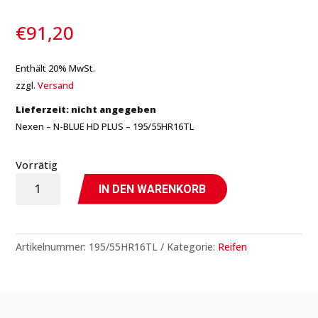
€
91,20
Enthält 20% MwSt.
zzgl.
Versand
Lieferzeit: nicht angegeben
Nexen – N-BLUE HD PLUS – 195/55HR16TL
Vorrätig
N-
IN DEN WARENKORB
BLUE
HD
PLUS
Artikelnummer:
195/55HR16TL
Kategorie:
Reifen
-
195/55HR16TL
-
Nexen
Menge