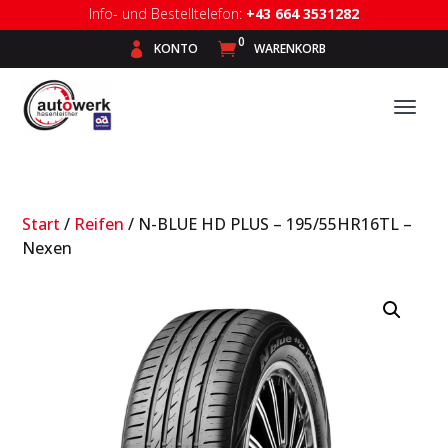
Info- und Bestelltelefon:
+43 664 3531282
0

KONTO

WARENKORB
Start
/
Reifen
/ N-BLUE HD PLUS – 195/55HR16TL –
Nexen