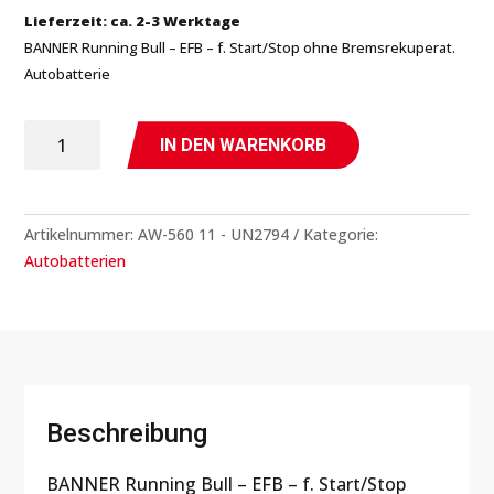
Lieferzeit: ca. 2-3 Werktage
BANNER Running Bull – EFB – f. Start/Stop ohne Bremsrekuperat.
Autobatterie
BANNER
IN DEN WARENKORB
Running
Bull
-
Artikelnummer:
AW-560 11 - UN2794
Kategorie:
EFB
Autobatterien
-
Autobatterie
Menge
Beschreibung
BANNER Running Bull – EFB – f. Start/Stop