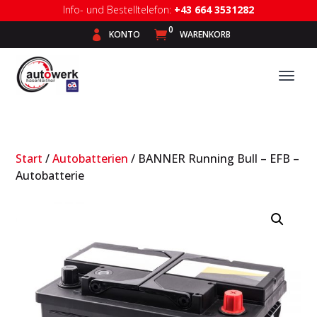
Info- und Bestelltelefon:
+43 664 3531282
0

KONTO

WARENKORB
Start
/
Autobatterien
/ BANNER Running Bull – EFB –
Autobatterie