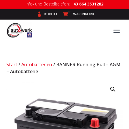
Info- und Bestelltelefon:
+43 664 3531282
0

KONTO

WARENKORB
Start
/
Autobatterien
/ BANNER Running Bull – AGM
– Autobatterie